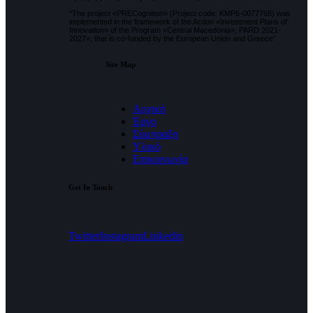
“
Τ
he project «PRECognition» (Project code:
ΚΜΡ
6-0077768) was
implemented in the framework of the Action «Investment Plans of
Innovation» of the Program «Central Macedonia», PARD 2021-
2027», that is co-funded by the European Union and Greece”
Site Map
Αρχική
Έργο
Σύμπραξη
Υλικό
Επικοινωνία
Get In Touch
Twitter
Instagram
Linkedin