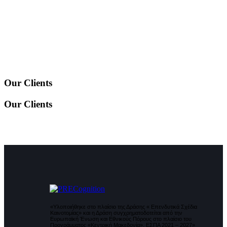
Our Clients
Our Clients
«Υλοποιήθηκε στο πλαίσιο της Δράσης « Επενδυτικά Σχέδια
Καινοτομίας» και η Δράση συγχρηματοδοτείται από την
Ευρωπαϊκή Ένωση και Εθνικούς Πόρους στο πλαίσιο του
Προγράμματος «Κεντρική Μακεδονία», ΕΣΠΑ 2021 – 2027»