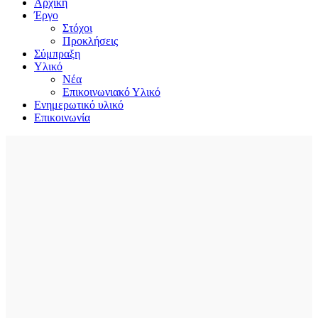
Αρχική
Έργο
Στόχοι
Προκλήσεις
Σύμπραξη
Υλικό
Nέα
Επικοινωνιακό Υλικό
Ενημερωτικό υλικό
Επικοινωνία